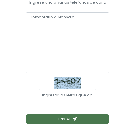
Convocatorias
GESTIÓN ADMINISTRATIVA
Plan de desarrollo y Ordenamiento Territorial - PD
Plan Anual Contratación - PAC
Plan Operativo Anual - POA
Convenios Institucionales
PRESUPUESTO: EJECUCIÓN Y REPORTES
Cédulas presupuestarias y balances
Procesos de contratación
Ejecución Presupuestaria
Obras y proyectos
ENVIAR