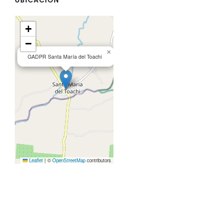
+
−
×
GADPR Santa María del Toachi
Leaflet
|
©
OpenStreetMap
contributors