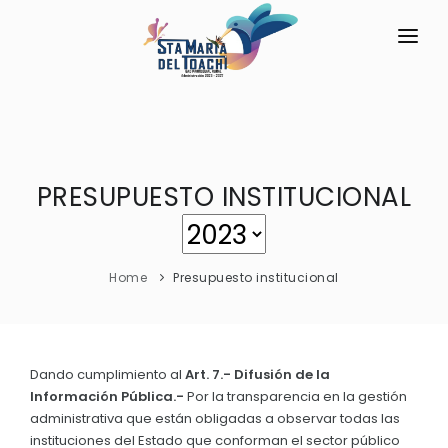
INICIO
LA PARROQUIA
PRESUPUESTO INSTITUCIONAL
RESEÑA HISTÓRICA
GAD
Historia Antigua
TRANSPARENCIA
Historia Actual
Home
Presupuesto institucional
GESTIÓN Y PRESUPUESTO
Símbolos Cívicos
GESTIÓN INSTITUCIONAL
MECANISMOS DE PARTICIPACIÓN
GEOGRAFÍA
Sesiones Ordinarias
TURISMO
Dando cumplimiento al
Art. 7.- Difusión de la
Ubicación
CIUDADANÍA ACTIVA
Información Pública.-
Por la transparencia en la gestión
Sesiones Extraordinarias
Clima
administrativa que están obligadas a observar todas las
Solicitud de acceso información pública
Resoluciones
instituciones del Estado que conforman el sector público
NEW