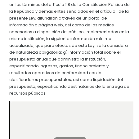
en los términos del artículo 118 de la Constitución Política de
Convocatorias
la República y demás entes señalados en el artículo 1 de la
presente Ley, difundirán a través de un portal de
GESTIÓN ADMINISTRATIVA
información o página web, así como de los medios
Plan de desarrollo y Ordenamiento Territorial - PD
necesarios a disposición del público, implementados en la
misma institución, la siguiente información mínima
Plan Anual Contratación - PAC
actualizada, que para efectos de esta Ley, se la considera
de naturaleza obligatoria: g) Información total sobre el
Plan Operativo Anual - POA
presupuesto anual que administra la institución,
Convenios Institucionales
especificando ingresos, gastos, financiamiento y
resultados operativos de conformidad con los
PRESUPUESTO: EJECUCIÓN Y REPORTES
clasificadores presupuestales, así como liquidación del
presupuesto, especificando destinatarios de la entrega de
Cédulas presupuestarias y balances
recursos públicos
Procesos de contratación
Ejecución Presupuestaria
Obras y proyectos