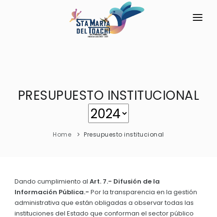
INICIO
LA PARROQUIA
PRESUPUESTO INSTITUCIONAL
RESEÑA HISTÓRICA
GAD
Historia Antigua
TRANSPARENCIA
Historia Actual
Home
Presupuesto institucional
GESTIÓN Y PRESUPUESTO
Símbolos Cívicos
GESTIÓN INSTITUCIONAL
MECANISMOS DE PARTICIPACIÓN
GEOGRAFÍA
Sesiones Ordinarias
TURISMO
Dando cumplimiento al
Art. 7.- Difusión de la
Ubicación
CIUDADANÍA ACTIVA
Información Pública.-
Por la transparencia en la gestión
Sesiones Extraordinarias
Clima
administrativa que están obligadas a observar todas las
Solicitud de acceso información pública
Resoluciones
instituciones del Estado que conforman el sector público
NEW