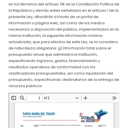
en los términos del artículo 118 de la Constitución Política de
Convocatorias
la República y demás entes señalados en el artículo 1 de la
presente Ley, difundirán a través de un portal de
GESTIÓN ADMINISTRATIVA
información o página web, así como de los medios
Plan de desarrollo y Ordenamiento Territorial - PD
necesarios a disposición del público, implementados en la
misma institución, la siguiente información mínima
Plan Anual Contratación - PAC
actualizada, que para efectos de esta Ley, se la considera
de naturaleza obligatoria: g) Información total sobre el
Plan Operativo Anual - POA
presupuesto anual que administra la institución,
Convenios Institucionales
especificando ingresos, gastos, financiamiento y
resultados operativos de conformidad con los
PRESUPUESTO: EJECUCIÓN Y REPORTES
clasificadores presupuestales, así como liquidación del
presupuesto, especificando destinatarios de la entrega de
Cédulas presupuestarias y balances
recursos públicos
Procesos de contratación
Ejecución Presupuestaria
Obras y proyectos