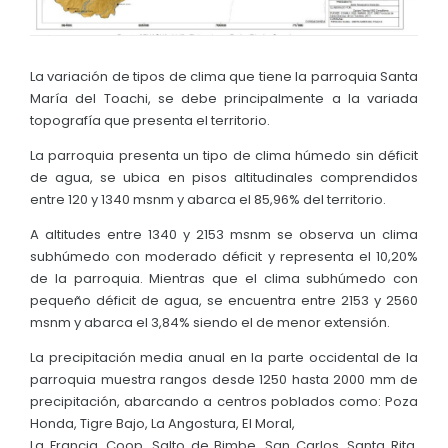
Convocatorias
GESTIÓN ADMINISTRATIVA
La variación de tipos de clima que tiene la parroquia Santa
María del Toachi, se debe principalmente a la variada
Plan de desarrollo y Ordenamiento Territorial - PD
topografía que presenta el territorio.
Plan Anual Contratación - PAC
La parroquia presenta un tipo de clima húmedo sin déficit
Plan Operativo Anual - POA
de agua, se ubica en pisos altitudinales comprendidos
entre 120 y 1340 msnm y abarca el 85,96% del territorio.
Convenios Institucionales
A altitudes entre 1340 y 2153 msnm se observa un clima
PRESUPUESTO: EJECUCIÓN Y REPORTES
subhúmedo con moderado déficit y representa el 10,20%
de la parroquia. Mientras que el clima subhúmedo con
Cédulas presupuestarias y balances
pequeño déficit de agua, se encuentra entre 2153 y 2560
msnm y abarca el 3,84% siendo el de menor extensión.
Procesos de contratación
La precipitación media anual en la parte occidental de la
Ejecución Presupuestaria
parroquia muestra rangos desde 1250 hasta 2000 mm de
Obras y proyectos
precipitación, abarcando a centros poblados como: Poza
Honda, Tigre Bajo, La Angostura, El Moral,
La Francia, Coop. Salto de Bimbe, San Carlos, Santa Rita,