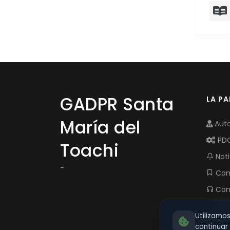
GADPR Santa
LA P
María del
Auto
PD
Toachi
Noti
-
Com
Con
Utilizamo
continua