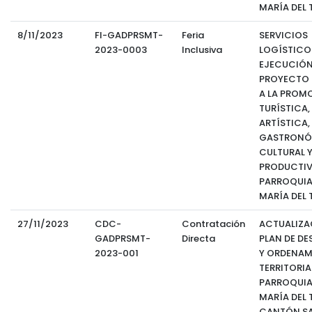
MARÍA DEL
8/11/2023
FI-GADPRSMT-
Feria
SERVICIOS
2023-0003
Inclusiva
LOGÍSTICO
EJECUCIÓN
PROYECTO
A LA PROM
TURÍSTICA,
ARTÍSTICA,
GASTRONÓ
CULTURAL 
PRODUCTIV
PARROQUIA
MARÍA DEL
27/11/2023
CDC-
Contratación
ACTUALIZA
GADPRSMT-
Directa
PLAN DE D
2023-001
Y ORDENAM
TERRITORIA
PARROQUIA
MARÍA DEL 
CANTÓN S