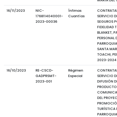
MARÍA DEL 
16/11/2023
NIC-
Ínfimas
CONTRATAR
1768114040001-
Cuantías
SERVICIO D
2023-00036
SEGUROS P
FIDELIDAD 
BLANKET, P
PERSONAL 
PARROQUIA
SANTA MARI
TOACHI, P
2023-2024
16/10/2023
RE-CSCD-
Régimen
CONTRATAR
GADPRSMT-
Especial
SERVICIO D
2023-001
DIFUSIÓN D
PRODUCTO
COMUNICA
DEL PROYE
PROMOCI
TURÍSTICA 
PARROQUIA