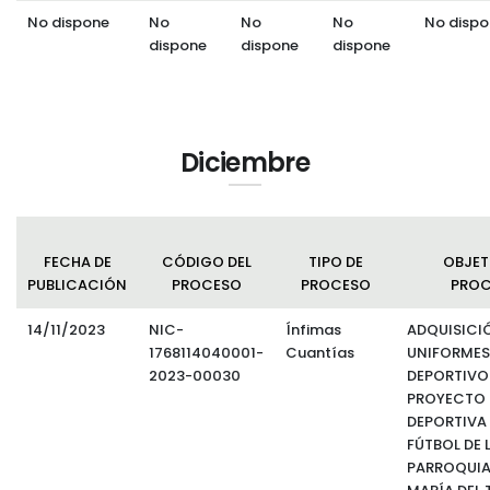
No dispone
No
No
No
No dispo
dispone
dispone
dispone
Diciembre
FECHA DE
CÓDIGO DEL
TIPO DE
OBJET
PUBLICACIÓN
PROCESO
PROCESO
PRO
14/11/2023
NIC-
Ínfimas
ADQUISICI
1768114040001-
Cuantías
UNIFORMES
2023-00030
DEPORTIVOS
PROYECTO 
DEPORTIVA
FÚTBOL DE 
PARROQUIA