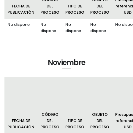
FECHA DE
DEL
TIPO DE
DEL
referenci
PUBLICACIÓN
PROCESO
PROCESO
PROCESO
USD
No dispone
No
No
No
No dispo
dispone
dispone
dispone
Noviembre
CÓDIGO
OBJETO
Presupu
FECHA DE
DEL
TIPO DE
DEL
referenci
PUBLICACIÓN
PROCESO
PROCESO
PROCESO
USD