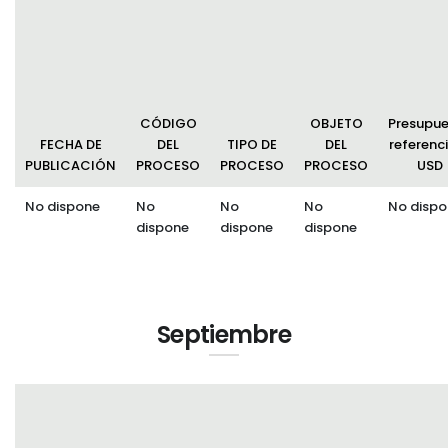
Convocatorias
GESTIÓN ADMINISTRATIVA
Plan de desarrollo y Ordenamiento Territorial - PD
CÓDIGO
OBJETO
Presupu
Plan Anual Contratación - PAC
FECHA DE
DEL
TIPO DE
DEL
referenci
PUBLICACIÓN
PROCESO
PROCESO
PROCESO
USD
Plan Operativo Anual - POA
No dispone
No
No
No
No dispo
Convenios Institucionales
dispone
dispone
dispone
PRESUPUESTO: EJECUCIÓN Y REPORTES
Cédulas presupuestarias y balances
Procesos de contratación
Septiembre
Ejecución Presupuestaria
Obras y proyectos