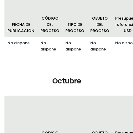
CÓDIGO
OBJETO
Presupu
FECHA DE
DEL
TIPO DE
DEL
referenci
PUBLICACIÓN
PROCESO
PROCESO
PROCESO
USD
No dispone
No
No
No
No dispo
dispone
dispone
dispone
Octubre
CÓDIGO
OBJETO
Presupu