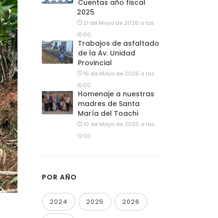
Cuentas año fiscal
2025
21 de Mayo de 2026 a las
15:00
Trabajos de asfaltado
de la Av. Unidad
Provincial
16 de Mayo de 2026 a las
15:00
Homenaje a nuestras
madres de Santa
María del Toachi
10 de Mayo de 2026 a las
12:00
POR AÑO
2024
2025
2026